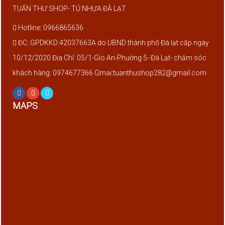
TUẤN THƯ SHOP- TỦ NHỰA ĐÀ LẠT
Hotline: 0966865636
ĐC: GPDKKD:42037663A do UBND thành phố Đà lạt cấp ngày
10/12/2020 Địa Chỉ: 05/1-Gio An-Phường 5- Đà Lạt- chăm sóc
khách hàng: 0974677366 Gmai:tuanthushop282@gmail.com
MAPS