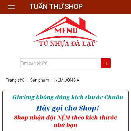
TUẤN THƯ SHOP
Toggle
navigation
Trang chủ
Sản phẩm
NỆM ĐÔNG Á