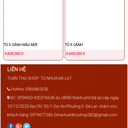
TỦ 5 CÁNH MÀU MỚI
TỦ 5 CÁNH
4,800,000 đ
4,600,000 đ
LIÊN HỆ
TUẤN THƯ SHOP- TỦ NHỰA ĐÀ LẠT
Hotline: 0966865636
ĐC: GPDKKD:42037663A do UBND thành phố Đà lạt cấp ngày
10/12/2020 Địa Chỉ: 05/1-Gio An-Phường 5- Đà Lạt- chăm sóc
khách hàng: 0974677366 Gmai:tuanthushop282@gmail.com