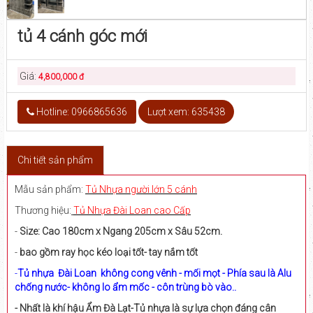
tủ 4 cánh góc mới
Giá:
4,800,000 đ
Hotline: 0966865636
Lượt xem: 635438
Chi tiết sản phẩm
Mẫu sản phẩm:
Tủ Nhựa
người lớn 5 cánh
Thương hiệu:
Tủ Nhựa Đài Loan cao Cấp
-
Size: Cao 180cm x Ngang 205cm x Sâu 52cm.
-
bao gồm ray học kéo loại tốt- tay nắm tốt
-
Tủ nhựa Đài Loan không cong vênh - mối mọt - Phía sau là Alu
chống nước- không lo ẩm mốc - côn trùng bò vào..
- Nhất là khí hậu Ẩm Đà Lạt-Tủ nhựa là sự lựa chọn đáng cân