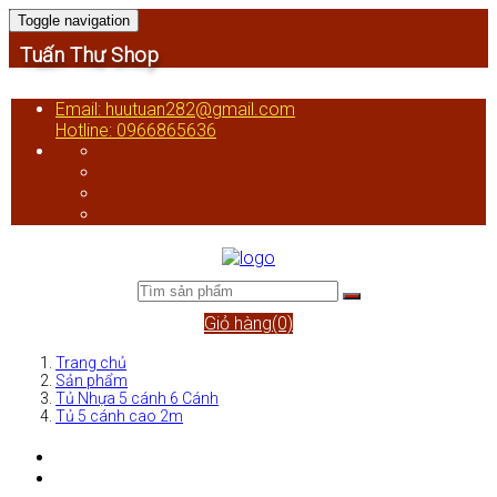
Toggle navigation
Tuấn Thư Shop
Email: huutuan282@gmail.com
Hotline: 0966865636
Giỏ hàng(0)
Trang chủ
Sản phẩm
Tủ Nhựa 5 cánh 6 Cánh
Tủ 5 cánh cao 2m