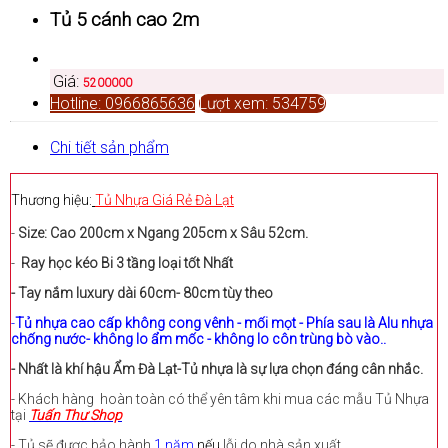
Tủ 5 cánh cao 2m
Giá:
5200000
Hotline: 0966865636
Lượt xem: 534759
Chi tiết sản phẩm
Thương hiệu:
Tủ Nhựa Giá Rẻ Đà Lạt
-
Size: Cao 200cm x Ngang 205cm x Sâu 52cm.
-
Ray học kéo Bi 3 tầng loại tốt Nhất
- Tay nắm luxury dài 60cm- 80cm tùy theo
-
Tủ nhựa cao cấp không cong vênh - mối mọt - Phía sau là Alu nhựa
chống nước- không lo ẩm mốc - không lo côn trùng bò vào..
- Nhất là khí hậu Ẩm Đà Lạt-Tủ nhựa là sự lựa chọn đáng cân nhắc.
- Khách hàng hoàn toàn có thể yên tâm khi mua các mẫu Tủ Nhựa
tại
Tuấn Thư Shop
- Tủ sẽ được bảo hành
1 năm
nếu
lỗi do nhà sản xuất.