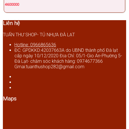
4600000
Liên hệ
TUẤN THƯ SHOP- TỦ NHỰA ĐÀ LẠT
Hotline: 0966865636
ĐC: GPDKKD:42037663A do UBND thành phố Đà lạt
cấp ngày 10/12/2020 Địa Chỉ: 05/1-Gio An-Phường 5-
Đà Lạt- chăm sóc khách hàng: 0974677366
Gmai:tuanthushop282@gmail.com
Maps