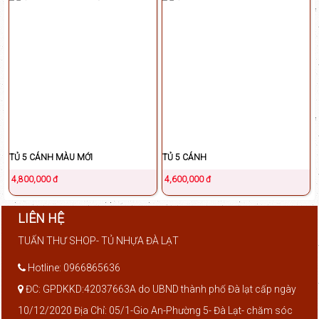
TỦ 5 CÁNH MÀU MỚI
TỦ 5 CÁNH
4,800,000 đ
4,600,000 đ
LIÊN HỆ
TUẤN THƯ SHOP- TỦ NHỰA ĐÀ LẠT
Hotline: 0966865636
ĐC: GPDKKD:42037663A do UBND thành phố Đà lạt cấp ngày
10/12/2020 Địa Chỉ: 05/1-Gio An-Phường 5- Đà Lạt- chăm sóc