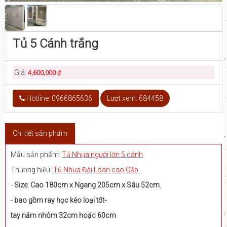
Tủ 5 Cánh trắng
Giá:
4,600,000 đ
Hotline: 0966865636
Lượt xem: 684458
Chi tiết sản phẩm
Mẫu sản phẩm:
Tủ Nhựa
người lớn 5 cánh
Thương hiệu:
Tủ Nhựa Đài Loan cao Cấp
-
Size: Cao 180cm x Ngang 205cm x Sâu 52cm.
-
bao gồm ray học kéo loại tốt-
tay nắm nhôm 32cm hoặc 60cm