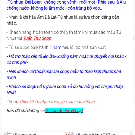
-
Tủ nhựa Đài Loan không cong vênh - mối mọt - Phía sau là Alu
chống nước- không lo ẩm mốc - côn trùng bò vào..
- Nhất là khí hậu Ẩm Đà Lạt-Tủ nhựa là sự lựa chọn đáng cân
nhắc.
- Khách hàng hoàn toàn có thể yên tâm khi mua các mẫu Tủ
Nhựa tại
Tuấn Thư Shop
- Tủ sẽ được bảo hành
1 năm
nếu
lỗi do nhà sản xuất.
- Hỗ trợ tháo ráp tủ lên lầu- xuống hầm hoặc di chuyển nơi khác <
có tính phí>
- Nên khách cứ thoải mái lựa chọn mẫu tủ theo kích thước nhà
mình
-
Khách sẽ được hỗ trợ sửa chữa Tủ do hư hỏng với chi phí thấp
Nhất
- Shop Thiết kế Tủ nhựa theo yêu cầu của khách.
Bản đồ chỉ đường =>
07 Gio An.F5. Đà Lạt