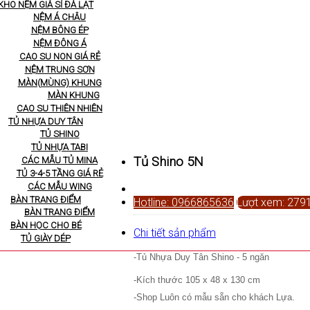
KHO NỆM GIÁ SỈ ĐÀ LẠT
NỆM Á CHÂU
NỆM BÔNG ÉP
NỆM ĐÔNG Á
CAO SU NON GIÁ RẺ
NỆM TRUNG SƠN
MÀN(MÙNG) KHUNG
MÀN KHUNG
CAO SU THIÊN NHIÊN
TỦ NHỰA DUY TÂN
TỦ SHINO
TỦ NHỰA TABI
Tủ Shino 5N
CÁC MẪU TỦ MINA
TỦ 3-4-5 TẦNG GIÁ RẺ
CÁC MẪU WING
BÀN TRANG ĐIỂM
Hotline: 0966865636
Lượt xem: 279
BÀN TRANG ĐIỂM
BÀN HỌC CHO BÉ
Chi tiết sản phẩm
TỦ GIÀY DÉP
-Tủ Nhựa Duy Tân Shino - 5 ngăn
-Kích thước
105 x 48 x 130 cm
-Shop Luôn có mẫu sẵn cho khách Lựa.