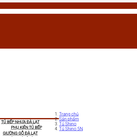
Trang chủ
Sản phẩm
TỦ BẾP NHỰA ĐÀ LẠT
Tủ Shino
PHỤ KIỆN TỦ BẾP
Tủ Shino 5N
GIƯỜNG GỖ ĐÀ LẠT