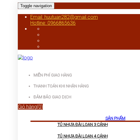
Toggle navigation
Email: huutuan282@gmail.com
Hotline: 0966865636
MIỄN PHÍ GIAO HÀNG
THANH TOÁN KHI NHẬN HÀNG
ĐẢM BẢO GIAO DỊCH
Giỏ hàng(0)
SẢN PHẨM
TỦ NHỰA ĐÀI LOAN 3 CÁNH
TỦ NHỰA ĐÀI LOAN 4 CÁNH