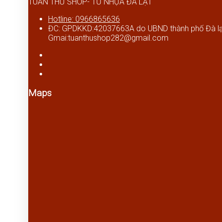
TUẤN THƯ SHOP- TỦ NHỰA ĐÀ LẠT
Hotline: 0966865636
ĐC: GPDKKD:42037663A do UBND thành phố Đà lạt
Gmai:tuanthushop282@gmail.com
Maps